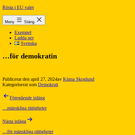
Hoppa
Rösta i EU valet
till
innehåll
Meny
Stäng
Exempel
Ladda ner
Svenska
…för demokratin
Publicerat den
april 27, 2024
av
Kinna Skoglund
Kategoriserat som
Demokrati
Inläggsnavigering
Föregående inlägg
…mänskliga rättigheter
Nästa inlägg
…för mänskliga rättigheter