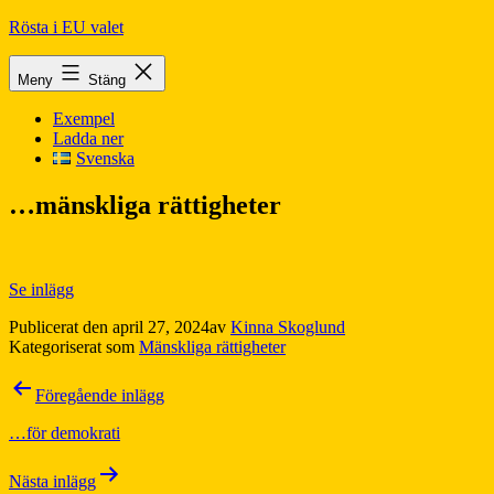
Hoppa
Rösta i EU valet
till
innehåll
Meny
Stäng
Exempel
Ladda ner
Svenska
…mänskliga rättigheter
Se inlägg
Publicerat den
april 27, 2024
av
Kinna Skoglund
Kategoriserat som
Mänskliga rättigheter
Inläggsnavigering
Föregående inlägg
…för demokrati
Nästa inlägg