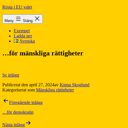
Hoppa
Rösta i EU valet
till
innehåll
Meny
Stäng
Exempel
Ladda ner
Svenska
…för mänskliga rättigheter
Se inlägg
Publicerat den
april 27, 2024
av
Kinna Skoglund
Kategoriserat som
Mänskliga rättigheter
Inläggsnavigering
Föregående inlägg
…för demokratin
Nästa inlägg