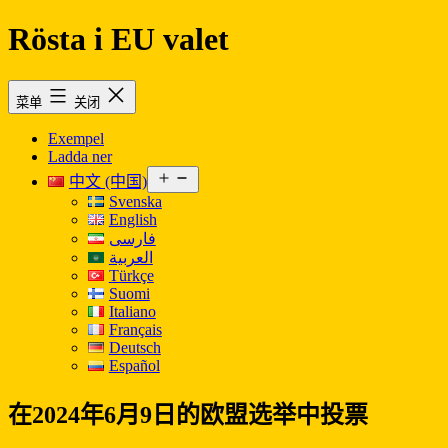
Rösta i EU valet
跳
至
内
菜单
关闭
容
Exempel
Ladda ner
打
中文 (中国)
开
Svenska
菜
English
单
فارسی
العربية
Türkçe
Suomi
Italiano
Français
Deutsch
Español
在2024年6月9日的欧盟选举中投票