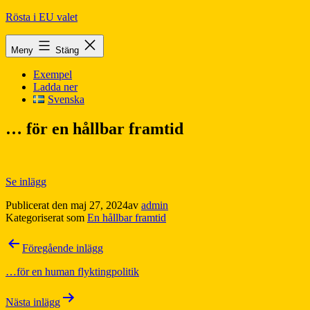
Hoppa
Rösta i EU valet
till
innehåll
Meny
Stäng
Exempel
Ladda ner
Svenska
… för en hållbar framtid
Se inlägg
Publicerat den
maj 27, 2024
av
admin
Kategoriserat som
En hållbar framtid
Inläggsnavigering
Föregående inlägg
…för en human flyktingpolitik
Nästa inlägg