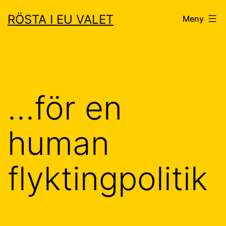
Hoppa
RÖSTA I EU VALET
Meny
till
innehåll
…för en
human
flyktingpolitik