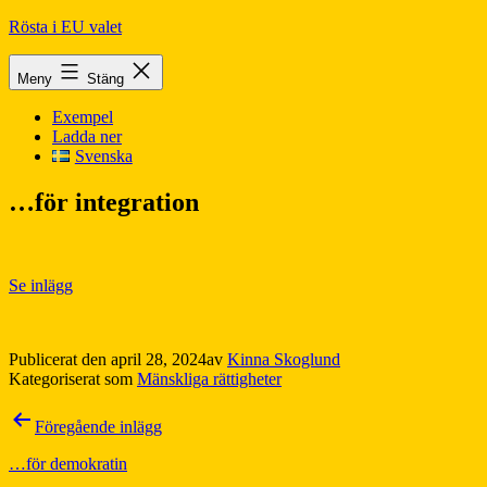
Hoppa
Rösta i EU valet
till
innehåll
Meny
Stäng
Exempel
Ladda ner
Svenska
…för integration
Se inlägg
Publicerat den
april 28, 2024
av
Kinna Skoglund
Kategoriserat som
Mänskliga rättigheter
Inläggsnavigering
Föregående inlägg
…för demokratin