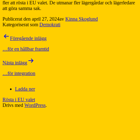
fler att rösta i EU valet. De utmanar fler lägergårdar och lägerledare
att göra samma sak.
Publicerat den
april 27, 2024
av
Kinna Skoglund
Kategoriserat som
Demokrati
Inläggsnavigering
Föregående inlägg
…för en hållbar framtid
Nästa inlägg
…för integration
Ladda ner
Rösta i EU valet
Drivs med
WordPress
.