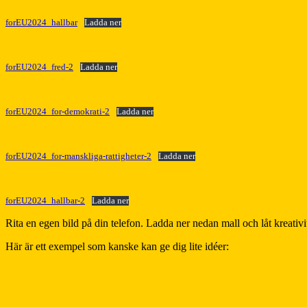
forEU2024_hallbar
Ladda ner
forEU2024_fred-2
Ladda ner
forEU2024_for-demokrati-2
Ladda ner
forEU2024_for-manskliga-rattigheter-2
Ladda ner
forEU2024_hallbar-2
Ladda ner
Rita en egen bild på din telefon. Ladda ner nedan mall och låt kreativit
Här är ett exempel som kanske kan ge dig lite idéer: