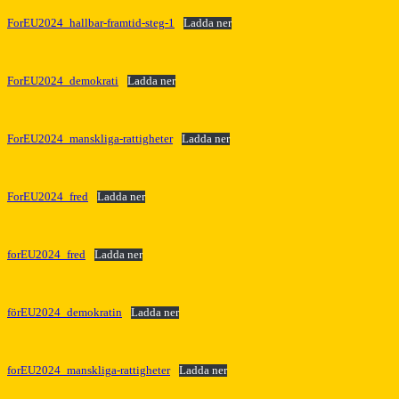
ForEU2024_hallbar-framtid-steg-1
Ladda ner
ForEU2024_demokrati
Ladda ner
ForEU2024_manskliga-rattigheter
Ladda ner
ForEU2024_fred
Ladda ner
forEU2024_fred
Ladda ner
förEU2024_demokratin
Ladda ner
forEU2024_manskliga-rattigheter
Ladda ner