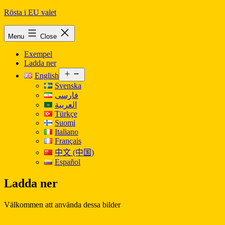
Skip
Rösta i EU valet
to
content
Menu
Close
Exempel
Ladda ner
Open
English
menu
Svenska
فارسی
العربية
Türkçe
Suomi
Italiano
Français
中文 (中国)
Español
Ladda ner
Välkommen att använda dessa bilder