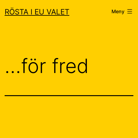
Hoppa
RÖSTA I EU VALET
Meny
till
innehåll
…för fred