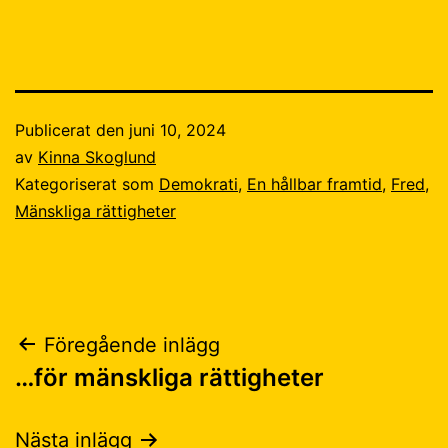
Publicerat den
juni 10, 2024
av
Kinna Skoglund
Kategoriserat som
Demokrati
,
En hållbar framtid
,
Fred
,
Mänskliga rättigheter
Inläggsnavigering
Föregående inlägg
…för mänskliga rättigheter
Nästa inlägg