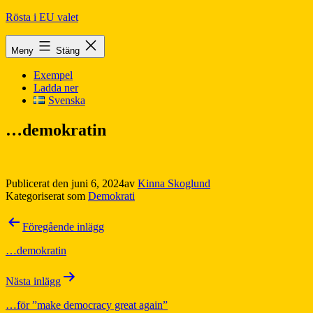
Hoppa
Rösta i EU valet
till
innehåll
Meny
Stäng
Exempel
Ladda ner
Svenska
…demokratin
Publicerat den
juni 6, 2024
av
Kinna Skoglund
Kategoriserat som
Demokrati
Inläggsnavigering
Föregående inlägg
…demokratin
Nästa inlägg
…för ”make democracy great again”