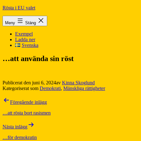
Hoppa
Rösta i EU valet
till
innehåll
Meny
Stäng
Exempel
Ladda ner
Svenska
…att använda sin röst
Publicerat den
juni 6, 2024
av
Kinna Skoglund
Kategoriserat som
Demokrati
,
Mänskliga rättigheter
Inläggsnavigering
Föregående inlägg
…att rösta bort rasismen
Nästa inlägg
…för demokratin