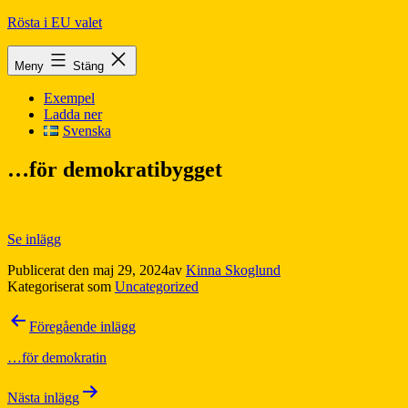
Hoppa
Rösta i EU valet
till
innehåll
Meny
Stäng
Exempel
Ladda ner
Svenska
…för demokratibygget
Se inlägg
Publicerat den
maj 29, 2024
av
Kinna Skoglund
Kategoriserat som
Uncategorized
Inläggsnavigering
Föregående inlägg
…för demokratin
Nästa inlägg