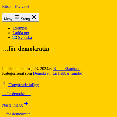
Hoppa
Rösta i EU valet
till
innehåll
Meny
Stäng
Exempel
Ladda ner
Svenska
…för demokratin
Publicerat den
maj 23, 2024
av
Kinna Skoglund
Kategoriserat som
Demokrati
,
En hållbar framtid
Inläggsnavigering
Föregående inlägg
…för demokratin
Nästa inlägg
…för demokratin