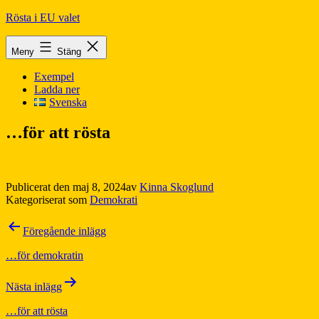
Hoppa
Rösta i EU valet
till
innehåll
Meny
Stäng
Exempel
Ladda ner
Svenska
…för att rösta
Publicerat den
maj 8, 2024
av
Kinna Skoglund
Kategoriserat som
Demokrati
Inläggsnavigering
Föregående inlägg
…för demokratin
Nästa inlägg
…för att rösta