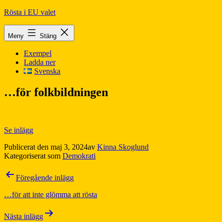
Hoppa
Rösta i EU valet
till
innehåll
Meny
Stäng
Exempel
Ladda ner
Svenska
…för folkbildningen
Se inlägg
Publicerat den
maj 3, 2024
av
Kinna Skoglund
Kategoriserat som
Demokrati
Inläggsnavigering
Föregående inlägg
…för att inte glömma att rösta
Nästa inlägg