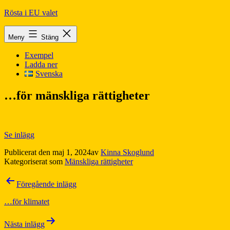
Hoppa
Rösta i EU valet
till
innehåll
Meny
Stäng
Exempel
Ladda ner
Svenska
…för mänskliga rättigheter
Se inlägg
Publicerat den
maj 1, 2024
av
Kinna Skoglund
Kategoriserat som
Mänskliga rättigheter
Inläggsnavigering
Föregående inlägg
…för klimatet
Nästa inlägg