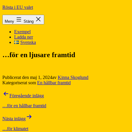
Hoppa
Rösta i EU valet
till
innehåll
Meny
Stäng
Exempel
Ladda ner
Svenska
…för en ljusare framtid
Publicerat den
maj 1, 2024
av
Kinna Skoglund
Kategoriserat som
En hållbar framtid
Inläggsnavigering
Föregående inlägg
…för en hållbar framtid
Nästa inlägg
…för klimatet