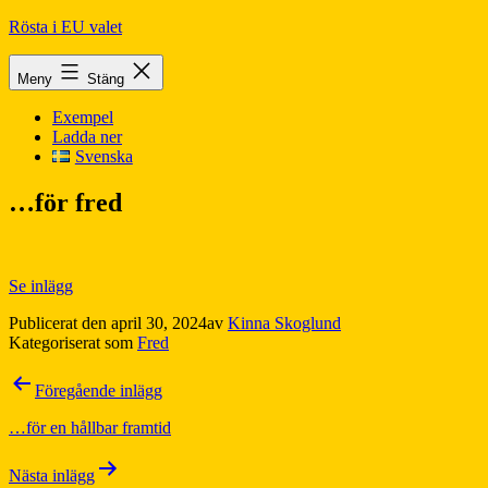
Hoppa
Rösta i EU valet
till
innehåll
Meny
Stäng
Exempel
Ladda ner
Svenska
…för fred
Se inlägg
Publicerat den
april 30, 2024
av
Kinna Skoglund
Kategoriserat som
Fred
Inläggsnavigering
Föregående inlägg
…för en hållbar framtid
Nästa inlägg