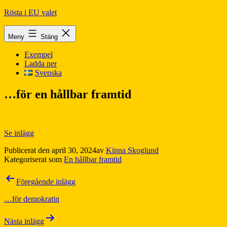
Hoppa
Rösta i EU valet
till
innehåll
Meny
Stäng
Exempel
Ladda ner
Svenska
…för en hållbar framtid
Se inlägg
Publicerat den
april 30, 2024
av
Kinna Skoglund
Kategoriserat som
En hållbar framtid
Inläggsnavigering
Föregående inlägg
…för demokratin
Nästa inlägg