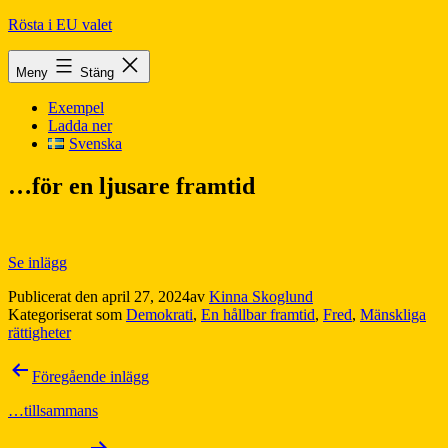
Hoppa
Rösta i EU valet
till
innehåll
Meny
Stäng
Exempel
Ladda ner
Svenska
…för en ljusare framtid
Se inlägg
Publicerat den
april 27, 2024
av
Kinna Skoglund
Kategoriserat som
Demokrati
,
En hållbar framtid
,
Fred
,
Mänskliga
rättigheter
Inläggsnavigering
Föregående inlägg
…tillsammans