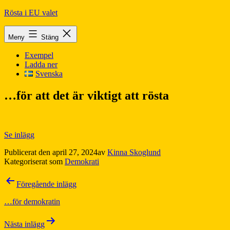
Hoppa
Rösta i EU valet
till
innehåll
Meny
Stäng
Exempel
Ladda ner
Svenska
…för att det är viktigt att rösta
Se inlägg
Publicerat den
april 27, 2024
av
Kinna Skoglund
Kategoriserat som
Demokrati
Inläggsnavigering
Föregående inlägg
…för demokratin
Nästa inlägg