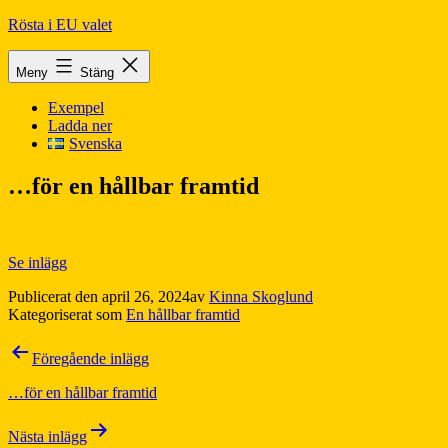
Hoppa
Rösta i EU valet
till
innehåll
Meny
Stäng
Exempel
Ladda ner
Svenska
…för en hållbar framtid
Se inlägg
Publicerat den
april 26, 2024
av
Kinna Skoglund
Kategoriserat som
En hållbar framtid
Inläggsnavigering
Föregående inlägg
…för en hållbar framtid
Nästa inlägg