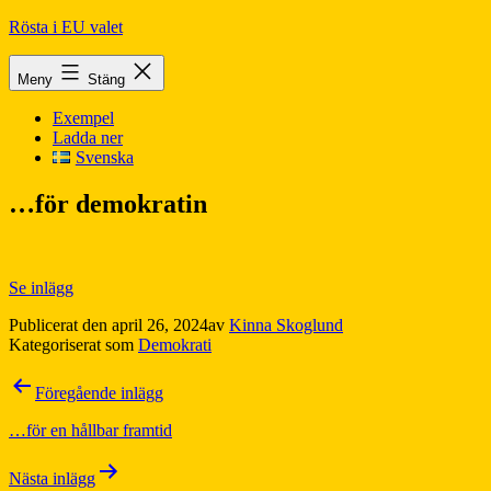
Hoppa
Rösta i EU valet
till
innehåll
Meny
Stäng
Exempel
Ladda ner
Svenska
…för demokratin
Se inlägg
Publicerat den
april 26, 2024
av
Kinna Skoglund
Kategoriserat som
Demokrati
Inläggsnavigering
Föregående inlägg
…för en hållbar framtid
Nästa inlägg