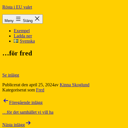
Hoppa
Rösta i EU valet
till
innehåll
Meny
Stäng
Exempel
Ladda ner
Svenska
…för fred
Se inlägg
Publicerat den
april 25, 2024
av
Kinna Skoglund
Kategoriserat som
Fred
Inläggsnavigering
Föregående inlägg
…för det samhället vi vill ha
Nästa inlägg