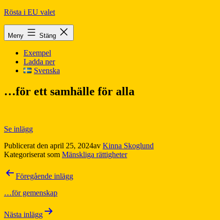
Hoppa
Rösta i EU valet
till
innehåll
Meny
Stäng
Exempel
Ladda ner
Svenska
…för ett samhälle för alla
Se inlägg
Publicerat den
april 25, 2024
av
Kinna Skoglund
Kategoriserat som
Mänskliga rättigheter
Inläggsnavigering
Föregående inlägg
…för gemenskap
Nästa inlägg